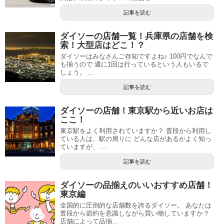
記事を読む
ダイソーの店舗一覧！兵庫県の店舗を検
索！大型店はどこ！？
ダイソーはみなさんご存知ですよね♪ 100円でなんで
も揃うので 週に1回は行っているという人もいるで
しょう。 ...
記事を読む
ダイソーの店舗！東京駅から近いお店は
ここ！
東京駅をよく利用されていますか？ 普段から利用し
ている人は、駅の周りに どんな店があるかよく知っ
ていますが、 ...
記事を読む
ダイソーの品揃えのいいおすすめ店舗！
東京編
全国的に圧倒的な店舗数を誇るダイソー。 あなたは
普段から節約を意識しながら買い物していますか？
店舗によって品揃...