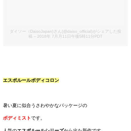
ダイソー（DaisoJapan)さん(@daiso_official)がシェアした投
稿
– 2018年 7月月11日午後5時11分PDT
エスポルールボディコロン
暑い夏に似合うさわやかなパッケージの
ボディミスト
です。
人気の
エスポルールシリーズ
から出た新作です。