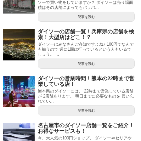
ソーで買い物をしていますか？ ダイソーは売り場面
積はその店舗によってもバラバ...
記事を読む
ダイソーの店舗一覧！兵庫県の店舗を検
索！大型店はどこ！？
ダイソーはみなさんご存知ですよね♪ 100円でなんで
も揃うので 週に1回は行っているという人もいるで
しょう。 ...
記事を読む
ダイソーの営業時間！熊本の22時まで営
業している店！
熊本県のダイソーには、 22時まで営業している店舗
が 2店舗あります。 明日までに必要なものを 買い忘
れてい...
記事を読む
名古屋市のダイソー店舗一覧をご紹介！
お得なサービスも！
今、大人気の100円ショップ。 ダイソーやセリアや