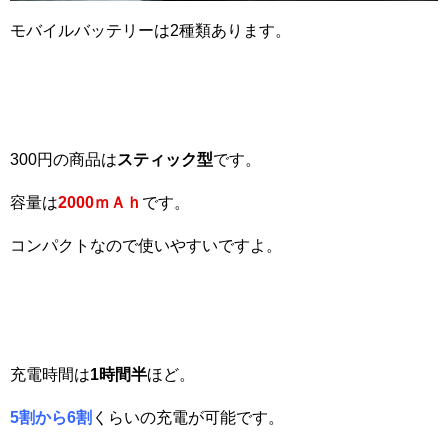
モバイルバッテリーは2種類あります。
300円の商品は
スティック型
です。
容量は
2000
ｍＡｈ
です。
コンパクトなので使いやすいですよ。
充電時間は
1
時間半
ほど。
5
割から6
割
くらいの充電が可能です。