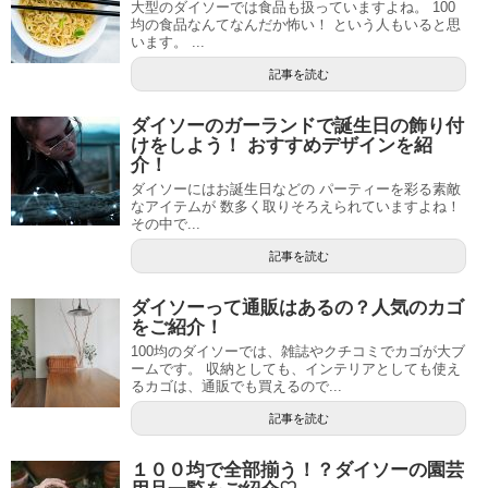
大型のダイソーでは食品も扱っていますよね。 100
均の食品なんてなんだか怖い！ という人もいると思
います。 ...
記事を読む
ダイソーのガーランドで誕生日の飾り付
けをしよう！ おすすめデザインを紹
介！
ダイソーにはお誕生日などの パーティーを彩る素敵
なアイテムが 数多く取りそろえられていますよね！
その中で...
記事を読む
ダイソーって通販はあるの？人気のカゴ
をご紹介！
100均のダイソーでは、雑誌やクチコミでカゴが大ブ
ームです。 収納としても、インテリアとしても使え
るカゴは、通販でも買えるので...
記事を読む
１００均で全部揃う！？ダイソーの園芸