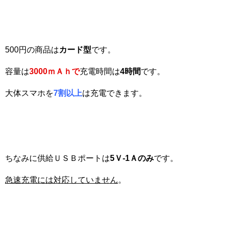
500円の商品は
カード型
です。
容量は
3000
ｍＡｈ
で
充電時間は
4
時間
です。
大体スマホを
7
割以上
は充電できます。
ちなみに供給ＵＳＢポートは
5
Ｖ-1
Ａのみ
です。
急速充電には対応していません
。