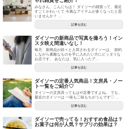
ゃれ雑貨をご紹介！
みなさん、こんにちは！ ダイソーの雑貨って、最近
すごくかわいくて 今風なアイテムが多くなったと思
いませんか？ ...
記事を読む
ダイソーの新商品で写真を撮ろう！イン
スタ映え間違いなし！
毎月、新商品が続々と入荷されるダイソーは、 節約
しながら素敵なものを手に入れたい方にピッタリな
お店です。 あなたは、気に入ったア...
記事を読む
ダイソーの定番人気商品！文房具・ノー
ト一覧をご紹介♡
ダイソーの文房具ってもはや定番ですよね。 でも、
最近のダイソーは 一味も二味もちがうんです♡ ...
記事を読む
ダイソーで売ってる！おすすめ食品は？
お菓子は何が人気？サプリの効果は？