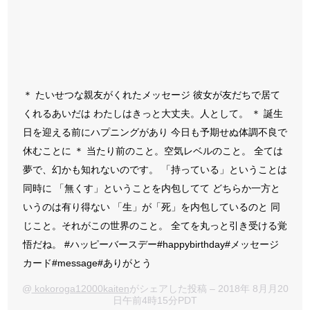
＊ たいせつな親友がくれたメッセージ 彼女が友だちで居て
くれるあいだは わたしはきっと大丈夫。人として。 ＊ 誕生
日を迎える前にハプニングがあり 今日も予期せぬ体調不良で
休むことに ＊ 当たり前のこと。空気レベルのこと。 全ては
夢で、幻かも知れないのです。 「持っている」ということは
同時に 「無くす」ということを内包してて どちらか一方と
いうのは有り得ない 「生」が「死」を内包しているのと 同
じこと。それがこの世界のこと。 全てを丸っと引き受ける覚
悟だね。 #ハッピーバースデー#happybirthday#メッセージ
カード#message#ありがとう
@
kokoroga12000kaiten
がシェアした投稿 – 2018年 8月月20
日午前4時15分PDT