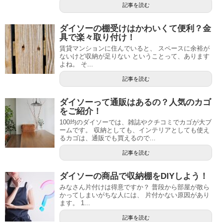
記事を読む
ダイソーの棚受けはかわいくて便利？金
具で楽々取り付け！
賃貸マンションに住んでいると、 スペースに余裕が
ないけど収納が足りない ということって、あります
よね。 そ...
記事を読む
ダイソーって通販はあるの？人気のカゴ
をご紹介！
100均のダイソーでは、雑誌やクチコミでカゴが大ブ
ームです。 収納としても、インテリアとしても使え
るカゴは、通販でも買えるので...
記事を読む
ダイソーの商品で収納棚をDIYしよう！
みなさん片付けは得意ですか？ 普段から部屋が散ら
かってしまいがちな人には、 片付かない原因があり
ます。 1...
記事を読む