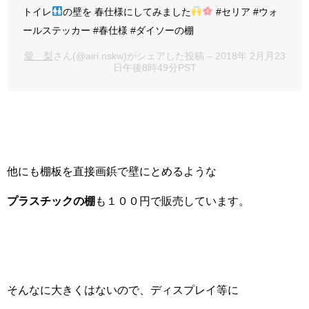
トイレ
の壁を 春仕様にしてみました
#セリア #ウォ
ールステッカー #春仕様 #ダイソーの棚
愛 梨
さん(@airi.nskw)がシェアした投稿 – 2018年 2月月23
日午後8時49分PST
他にも棚板を直接画鋲で壁にとめるような
プラスチックの棚
も１００円で販売しています。
そんなに大きくはないので、ディスプレイ等に