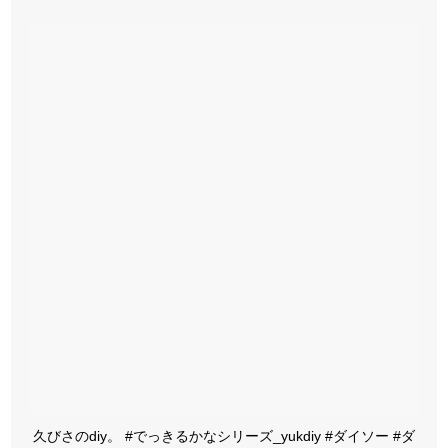
久びさのdiy。 #でっきるかなシリーズ_yukdiy #ダイソー #ダ