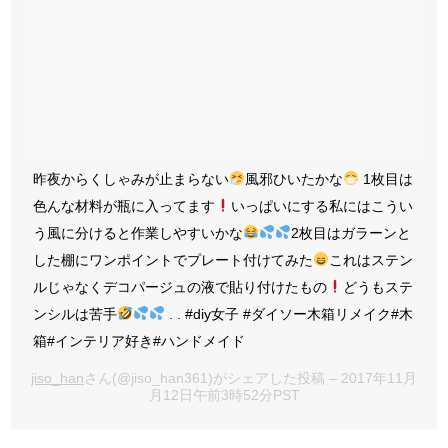
昨夜からくしゃみが止まらない
風邪ひいたかな
1枚目は
色んな材料が瓶に入ってます
いっぱいにする私にはこうい
う風に分けると作業しやすいかな
2枚目はガラーンと
した棚にワンポイントでプレート付けてみた
これはステン
ルじゃなくデコパージュの液で貼り付けたもの
どうもステ
ンシルは苦手
. . #diy女子 #ダイソー木箱リメイク#木
箱#インテリア好き#ハンドメイド
jiso_han
さん(@jiso_han361)がシェアした投稿 – 2017年11月
月12日午前3時52分PST