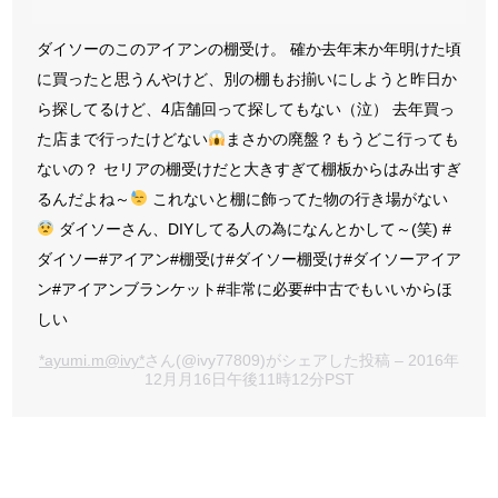
ダイソーのこのアイアンの棚受け。 確か去年末か年明けた頃
に買ったと思うんやけど、別の棚もお揃いにしようと昨日か
ら探してるけど、4店舗回って探してもない（泣） 去年買っ
た店まで行ったけどない
まさかの廃盤？もうどこ行っても
ないの？ セリアの棚受けだと大きすぎて棚板からはみ出すぎ
るんだよね～
これないと棚に飾ってた物の行き場がない
ダイソーさん、DIYしてる人の為になんとかして～(笑) #
ダイソー#アイアン#棚受け#ダイソー棚受け#ダイソーアイア
ン#アイアンブランケット#非常に必要#中古でもいいからほ
しい
*ayumi.m@ivy*
さん(@ivy77809)がシェアした投稿 – 2016年
12月月16日午後11時12分PST