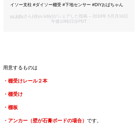
イソー支柱 #ダイソー棚受 #下地センサー #DIYおばちゃん
yu.kdiy
さん(@yu.kdiy)がシェアした投稿 – 2018年 5月月16日
午後10時22分PDT
用意するものは
・棚受けレール２本
・棚受け
・棚板
・アンカー（壁が石膏ボードの場合）
です。