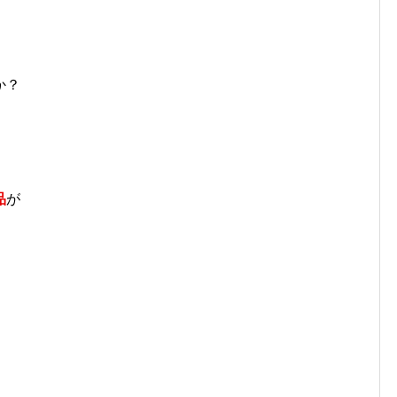
か？
品
が