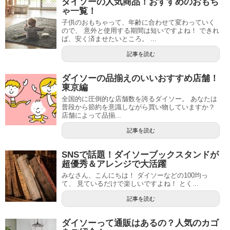
ダイソーの人気商品！おすすめのおもち
ゃ一覧！
子供のおもちゃって、年齢に合わせて変わっていく
ので、 意外と使用する期間は短いですよね！ できれ
ば、安く済ませたいところ。 ...
記事を読む
ダイソーの品揃えのいいおすすめ店舗！
東京編
全国的に圧倒的な店舗数を誇るダイソー。 あなたは
普段から節約を意識しながら買い物していますか？
店舗によって品揃...
記事を読む
SNSで話題！ダイソーブックスタンドが
超優秀＆アレンジで大活躍
みなさん、こんにちは！ ダイソーなどの100均っ
て、 見ているだけで楽しいですよね！ とく...
記事を読む
ダイソーって通販はあるの？人気のカゴ