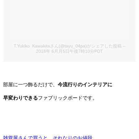
T.Yukiko Kawakitaさん(@tayu_04pa)がシェアした投稿
–
2018年 6月月5日午後7時10分PDT
部屋に一つ飾るだけで、
今流行りのインテリアに
早変わりできる
ファブリックボードです。
雑貨屋さんで買うと、それなりのお値段…