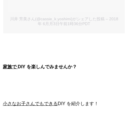
川井 芳美さん(@cassie_k.yoshimi)がシェアした投稿
– 2018
年 6月月3日午前1時36分PDT
家族で
DIY を楽しんでみませんか？
小さなお子さんでもできる
DIY を紹介します！