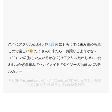
久々にアクリルたわし作り
何にも考えずに編み進められ
るので楽しい
たくさん出来たら、お譲りしようかな？
（´-`）.｡oO(欲しい人いるかな？) #アクリルたわし #エコた
わし #かぎ針編み #ハンドメイド #ダイソーの毛糸 #パステ
ルカラー
ナミ(旧@n_aminekoko)
さん(@add_m73)がシェアした投稿 –
2017年12月月16日午後4時38分PST