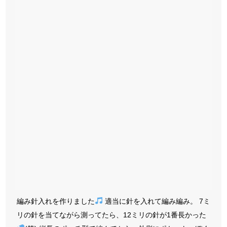
編み針入れを作りました
適当に針を入れて編み編み。 7ミ
リの針を当てながら測ってたら、12ミリの針が1番長かった