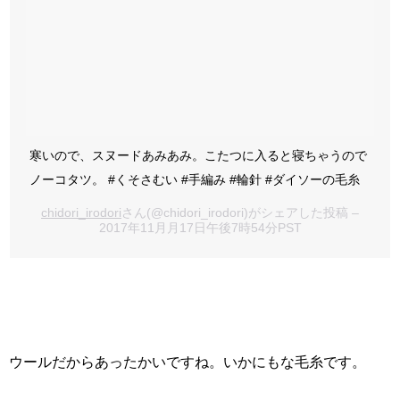
寒いので、スヌードあみあみ。こたつに入ると寝ちゃうので
ノーコタツ。 #くそさむい #手編み #輪針 #ダイソーの毛糸
chidori_irodori
さん(@chidori_irodori)がシェアした投稿 –
2017年11月月17日午後7時54分PST
ウールだからあったかいですね。いかにもな毛糸です。