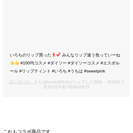
いろちのリップ買った
みんなリップ違う色っていーね
#100均コスメ #ダイソー #ダイソーコスメ #エスポル
ール #リップティント #いろち #うちは #sweetpink
ほしせいか。
さん(@hoshi8653)がシェアした投稿 – 2018年 7
月月5日午前7時58分PDT
これもコラボ商品です。