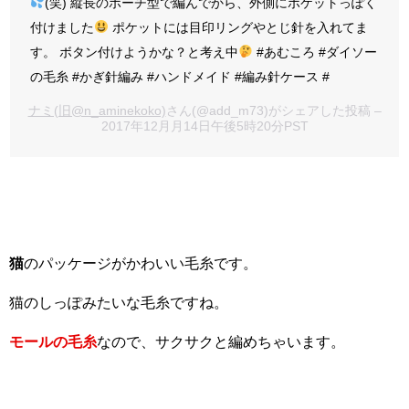
(笑) 縦長のポーチ型で編んでから、外側にポケットっぽく
付けました
ポケットには目印リングやとじ針を入れてま
す。 ボタン付けようかな？と考え中
#あむころ #ダイソー
の毛糸 #かぎ針編み #ハンドメイド #編み針ケース #
ナミ(旧@n_aminekoko)
さん(@add_m73)がシェアした投稿 –
2017年12月月14日午後5時20分PST
猫
のパッケージがかわいい毛糸です。
猫のしっぽみたいな毛糸ですね。
モールの毛糸
なので、サクサクと編めちゃいます。