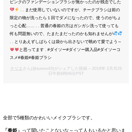
ピンクのファンデーションブラシが無かったのが残念でした
. . まだ使用していないのですが、チークブラシは前の
限定の物が洗ったら１回でダメになったので、使うのがちょ
っと心配…… . . 普通の春姫の方はガシガシ洗って使っても
何も問題無いので、たまたまだったのかも知れませんが
. . とりあえずしばらくは袋から出さないで眺めて愛でよう～
と思ってます . #ダイソー#ダイソー購入品#ダイソーコ
スメ#春姫#春姫ブラシ
ナリエ
さん(@suiren43)がシェアした投稿 – 2018年 2月月25
日午前6時06分PST
全部で5種類のかわいいメイクブラシです。
「春姫」
って聞いたことないな～って人もいるかと思いま