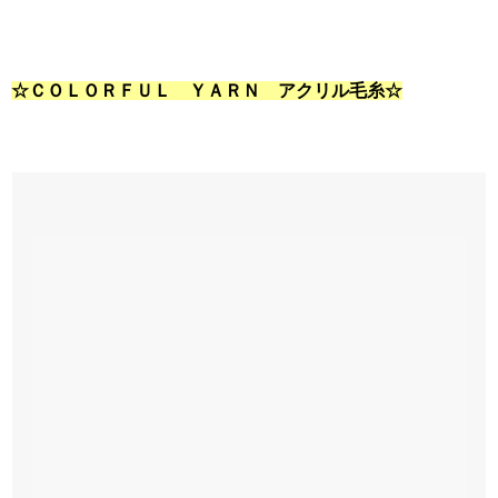
☆ＣＯＬＯＲＦＵＬ ＹＡＲＮ アクリル毛糸☆