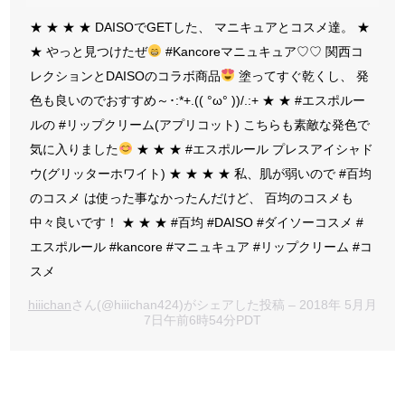
★ ★ ★ ★ DAISOでGETした、 マニキュアとコスメ達。 ★
★ やっと見つけたぜ
#Kancoreマニュキュア♡♡ 関西コ
レクションとDAISOのコラボ商品
塗ってすぐ乾くし、 発
色も良いのでおすすめ～･:*+.(( °ω° ))/.:+ ★ ★ #エスポルー
ルの #リップクリーム(アプリコット) こちらも素敵な発色で
気に入りました
★ ★ ★ #エスポルール プレスアイシャド
ウ(グリッターホワイト) ★ ★ ★ ★ 私、肌が弱いので #百均
のコスメ は使った事なかったんだけど、 百均のコスメも
中々良いです！ ★ ★ ★ #百均 #DAISO #ダイソーコスメ #
エスポルール #kancore #マニュキュア #リップクリーム #コ
スメ
hiiichan
さん(@hiiichan424)がシェアした投稿 – 2018年 5月月
7日午前6時54分PDT