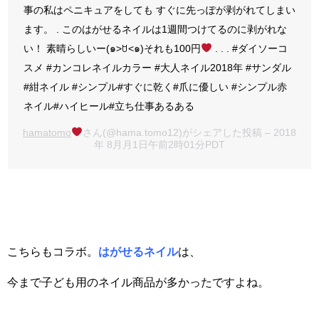
事の私はペニキュアをしても すぐに先っぽが剥がれてしまい
ます。 . このはがせるネイルは1週間つけてるのに剥がれな
い！ 素晴らしいー(๑˃ꇴ˂๑)それも100円
. . . #ダイソーコ
スメ #カンコレネイルカラー #大人ネイル2018年 #サンダル
#紺ネイル #シンプル#すぐに乾く#爪に優しい #シンプル赤
ネイル#ハイヒール#立ち仕事あるある
hamatomo
さん(@hama.tomo12)がシェアした投稿 – 2018
年 8月月1日午前2時01分PDT
こちらもコラボ。
はがせるネイル
は、
今まで子ども用のネイル商品が多かったですよね。